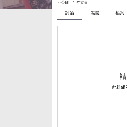
不公開
·
1 位會員
討論
媒體
檔案
請
此群組