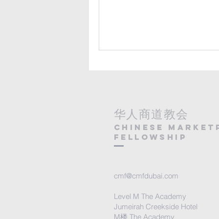
华人商道教会
Chinese Market
Fellowship
cmf@cmfdubai.com
Level M The Academy
Jumeirah Creekside Hotel
M楼 The Academy