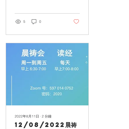
赞耶和华！君王啊，要听！
王子啊，要侧耳而听！我要
向耶和华歌唱；我要歌颂耶
和华－以色列的 神。...底
5
0
波拉啊，兴起！兴起！你当
兴起，兴起，唱歌。亚比挪
庵的儿子巴拉啊，你当奋
兴，掳掠...
2022年8月11日
∙
2
分鐘
12/08/2022晨祷