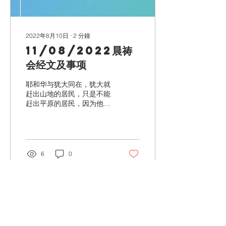
2022年8月10日
∙
2
分鐘
11/08/2022晨祷
会经文及事项
耶和华与犹大同在，犹大就
赶出山地的居民，只是不能
赶出平原的居民，因为他们
有铁车。 以色列人照摩西所
说的，将希伯仑给了迦勒；
迦勒就从那里赶出亚衲族的
三个族长。 便雅悯人没有赶
出住耶路撒冷的耶布斯人。
6
0
耶布斯人仍在耶路撒冷与便
雅悯人同住，直到今日。约
瑟家也上去攻打伯特利；耶
和华与...
載入更多