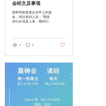
会经文及事项
耶和华的使者从吉甲上到波
金，对以色列人说：“我使
你们从埃及上来，领你们到
我向你们列祖起誓应许之
地。我又说：‘我永不废弃与
你们所立的约。 你们也不可
与这地的居民立约，要拆毁
他们的祭坛。你们竟没有听
4
0
从我的话！为何这样行
呢？’...