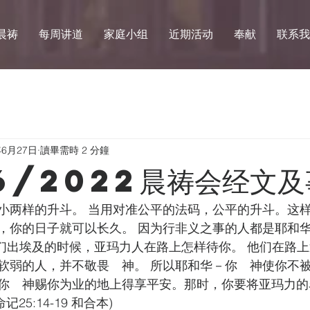
晨祷
每周讲道
家庭小组
近期活动
奉献
联系我
年6月27日
讀畢需時 2 分鐘
6/2022晨祷会经文及
小两样的升斗。 当用对准公平的法码，公平的升斗。这
，你的日子就可以长久。 因为行非义之事的人都是耶和
你们出埃及的时候，亚玛力人在路上怎样待你。 他们在路
软弱的人，并不敬畏　神。 所以耶和华－你　神使你不
你　神赐你为业的地上得享平安。那时，你要将亚玛力的
25:14-19 和合本)