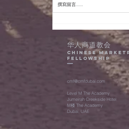
撰寫留言......
15/08/2022晨祷会经
文及事项
华人商道教会
Chinese Market
Fellowship
cmf@cmfdubai.com
Level M The Academy
Jumeirah Creekside Hotel
M楼 The Academy
Dubai, UAE