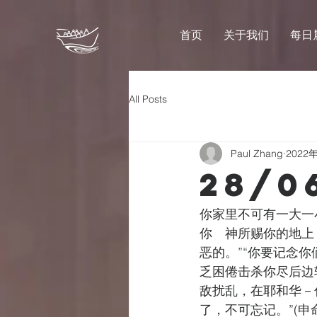
首页
关于我们
每日
All Posts
Paul Zhang
2022
28/0
你家里不可有一大一
你　神所赐你的地上
恶的。”“你要记念
乏困倦击杀你尽后边
敌扰乱，在耶和华－
了，不可忘记。”(申命记