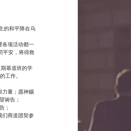
主的和平降在乌
理各项活动都一
切平安，将得救
三期慕道班的学
动的工作。
  
和力量；愿神赐
望祷告； 
祷告；
我们商道团契参