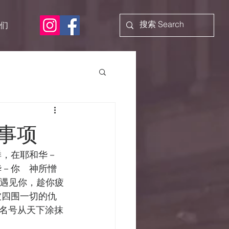
们
事项
样，在耶和华－
华－你　神所憎
上遇见你，趁你疲
被四围一切的仇
名号从天下涂抹