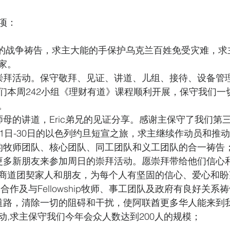
项：
生的战争祷告，求主大能的手保护乌克兰百姓免受灾难，求
家。
崇拜活动。保守敬拜、见证、讲道、儿组、接待、设备管
们本周242小组《理财有道》课程顺利开展，保守我们一
。
师母的讲道，Eric弟兄的见证分享。感谢主保守了我们第
21日-30日的以色列约旦短宣之旅，求主继续作动员和推
的牧师团队、核心团队、同工团队和义工团队的合一祷告；
更多新朋友来参加周日的崇拜活动。愿崇拜带给他们信心
商道团契家人和朋友，为每个人有坚固的信心、爱心和盼
ip的合作及与Fellowship牧师、事工团队及政府有良好关系
道路，清除一切的阻碍和干扰，使阿联酋更多华人能来到
动,求主保守我们今年会众人数达到200人的规模；