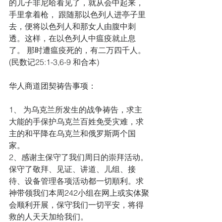
的儿子非尼哈看见了，就从会中起来，
手里拿着枪， 跟随那以色列人进亭子里
去，便将以色列人和那女人由腹中刺
透。这样，在以色列人中瘟疫就止息
了。 那时遭瘟疫死的，有二万四千人。
(民数记25:1-3,6-9 和合本)
华人商道团契祷告事项：
1、 为乌克兰所发生的战争祷告，求主
大能的手保护乌克兰百姓免受灾难，求
主的和平降在乌克兰和俄罗斯两个国
家。
2、感谢主保守了我们周日的崇拜活动。
保守了敬拜、见证、讲道、儿组、接
待、设备管理各项活动都一切順利。求
神带领我们本周242小组在网上或实体聚
会顺利开展，保守我们一切平安，将得
救的人天天加给我们。