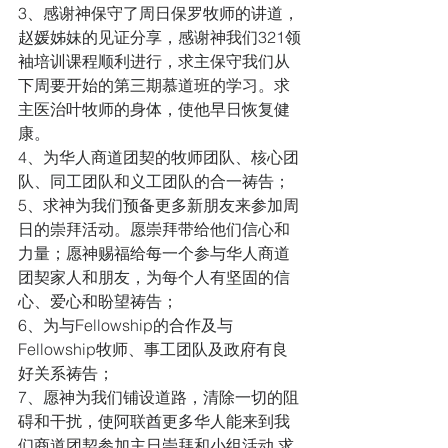
3、感谢神保守了周日保罗牧师的讲道，
赵媛姊妹的见证分享，感谢神我们321领
袖培训课程顺利进行，求主保守我们从
下周要开始的第三期慕道班的学习。求
主医治叶牧师的身体，使他早日恢复健
康。
4、为华人商道团契的牧师团队、核心团
队、同工团队和义工团队的合一祷告；  
5、求神为我们预备更多新朋友来参加周
日的崇拜活动。愿崇拜带给他们信心和
力量；愿神赐福给每一个参与华人商道
团契家人和朋友，为每个人有坚固的信
心、爱心和盼望祷告； 
6、为与Fellowship的合作及与
Fellowship牧师、事工团队及政府有良
好关系祷告；
7、愿神为我们铺设道路，清除一切的阻
碍和干扰，使阿联酋更多华人能来到我
们商道团契参加主日崇拜和小组活动,求