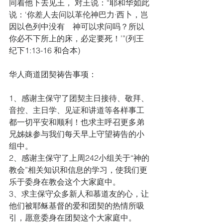
同着他下去见王， 对王说：“耶和华如此
说：‘你差人去问以革伦神巴力·西卜，岂
因以色列中没有　神可以求问吗？所以
你必不下所上的床，必定要死！’”(列王
纪下1:13-16 和合本)
华人商道团契祷告事项：
1、感谢主保守了团契主日接待、敬拜、
音控、主日学、见证和讲道等各样事工
都一切平安和顺利！也求主呼召更多弟
兄姊妹参与我们每天早上守望祷告的小
组中。
2、感谢主保守了上周242小组关于“神的
教会”相关知识和信息的学习，使我们更
乐于委身在教会这个大家庭中。
3、求主保守众多新人和慕道友的心，让
他们被耶稣基督的爱和团契的热情所吸
引，愿意委身在团契这个大家庭中。