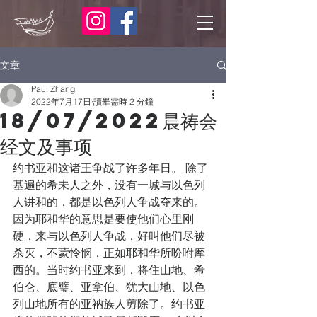
文章
Paul Zhang
2022年7月17日
讀畢需時 2 分鐘
18/07/2022晨祷会
经文及事项
约书亚和这诸王争战了许多年日。 除了
基遍的希未人之外，没有一城与以色列
人讲和的，都是以色列人争战夺来的。 
因为耶和华的意思是要使他们心里刚
硬，来与以色列人争战，好叫他们尽被
杀灭，不蒙怜悯，正如耶和华所吩咐摩
西的。当时约书亚来到，将住山地、希
伯仑、底璧、亚拿伯、犹大山地、以色
列山地所有的亚衲族人剪除了。约书亚