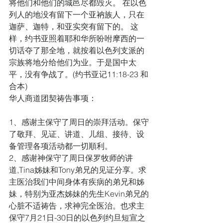
将他们和他们的城邑尽都毁灭。 在以色
列人的地没有留下一个亚衲族人，只在
迦萨、迦特，和亚实突有留下的。 这
样，约书亚照着耶和华所吩咐摩西的一
切话夺了那全地，就按着以色列支派的
宗族将地分给他们为业。于是国中太
平，没有争战了。(约书亚记11:18-23 和
合本)
华人商道团契祷告事项：
1、感谢主保守了周日的崇拜活动。保守
了敬拜、见证、讲道、儿组、接待、设
备管理各项活动都一切順利。
2、感谢神保守了周日保罗牧师的讲
道,Tina姊妹和Tony弟兄的见证分享。求
主医治我们中间身体有疾病的弟兄和姊
妹，特别为亚杰姊妹的先生Kevin弟兄的
心脏不适祷告，求神完全医治。也求主
保守7月21日-30日的以色列约旦短宣之