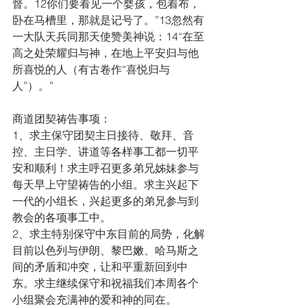
督。12你们要看见一个婴孩，包着布，
卧在马槽里，那就是记号了。”13忽然有
一大队天兵同那天使赞美神说：14“在至
高之处荣耀归与神，在地上平安归与他
所喜悦的人（有古卷作“喜悦归与
人”）。”
商道团契祷告事项：
1、求主保守团契主日接待、敬拜、音
控、主日学、讲道等各样事工都一切平
安和顺利！求主呼召更多弟兄姊妹参与
每天早上守望祷告的小组。求主兴起下
一代的小组长，兴起更多的弟兄参与到
教会的各项事工中。
2、求主特别保守中东目前的局势，化解
目前以色列与伊朗、黎巴嫩、哈马斯之
间的矛盾和冲突，让和平重新回到中
东。求主继续保守和祝福我们本周各个
小组聚会充满神的爱和神的同在。