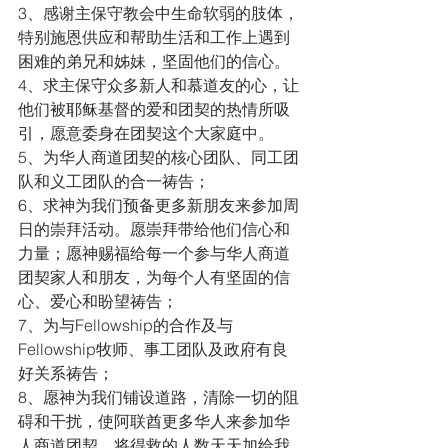
3、感谢主保守教会中生命软弱的肢体，
特别施恩供应和帮助生活和工作上遇到
困难的弟兄和姊妹，坚固他们的信心。
4、求主保守众多新人和慕道友的心，让
他们被耶稣基督的爱和团契的热情所吸
引，愿意委身在团契这个大家庭中。
5、为华人商道团契的核心团队、同工团
队和义工团队的合一祷告；
6、求神为我们预备更多新朋友来参加周
日的崇拜活动。愿崇拜带给他们信心和
力量；愿神赐福给每一个参与华人商道
团契家人和朋友，为每个人有坚固的信
心、爱心和盼望祷告；
7、为与Fellowship的合作及与
Fellowship牧师、事工团队及政府有良
好关系祷告；
8、愿神为我们铺设道路，清除一切的阻
碍和干扰，使阿联酋更多华人来参加华
人商道团契，将得救的人数天天加给我