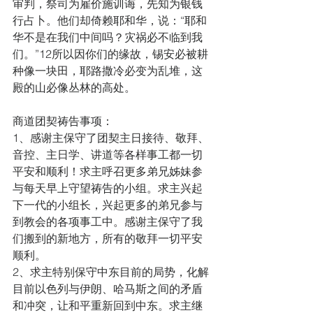
审判，祭司为雇价施训诲，先知为银钱
行占卜。他们却倚赖耶和华，说：“耶和
华不是在我们中间吗？灾祸必不临到我
们。”12所以因你们的缘故，锡安必被耕
种像一块田，耶路撒冷必变为乱堆，这
殿的山必像丛林的高处。
商道团契祷告事项：
1、感谢主保守了团契主日接待、敬拜、
音控、主日学、讲道等各样事工都一切
平安和顺利！求主呼召更多弟兄姊妹参
与每天早上守望祷告的小组。求主兴起
下一代的小组长，兴起更多的弟兄参与
到教会的各项事工中。感谢主保守了我
们搬到的新地方，所有的敬拜一切平安
顺利。
2、求主特别保守中东目前的局势，化解
目前以色列与伊朗、哈马斯之间的矛盾
和冲突，让和平重新回到中东。求主继