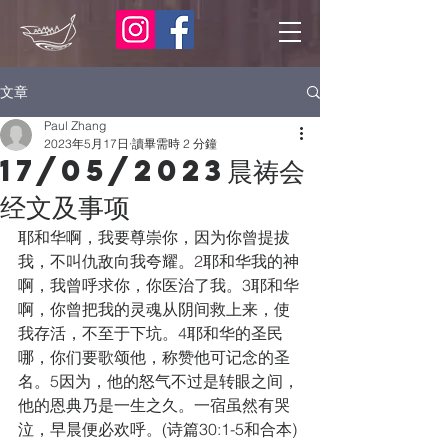
文章
Paul Zhang
2023年5月17日
讀畢需時 2 分鐘
17/05/2023晨祷会
经文及事项
耶和华啊，我要尊崇你，因为你曾提拔
我，不叫仇敌向我夸耀。
2
耶和华我的神
啊，我曾呼求你，你医治了我。
3
耶和华
啊，你曾把我的灵魂从阴间救上来，使
我存活，不至于下坑。
4
耶和华的圣民
哪，你们要歌颂他，称赞他可记念的圣
名。
5
因为，他的怒气不过是转眼之间，
他的恩典乃是一生之久。一宿虽然有哭
泣，早晨便必欢呼。(诗篇30:1-5和合本)