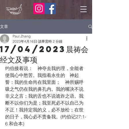
文章
Paul Zhang
2023年4月16日
讀畢需時 2 分鐘
17/04/2023晨祷会
经文及事项
约伯接着说：　神夺去我的理，全能者
使我心中愁苦。我指着永生的　神起
誓：我的生命尚在我里面；　神所赐呼
吸之气仍在我的鼻孔内。我的嘴决不说
非义之言；我的舌也不说诡诈之语。我
断不以你们为是；我至死必不以自己为
不正！我持定我的义，必不放松；在世
的日子，我心必不责备我。(约伯记27:1-
6 和合本)