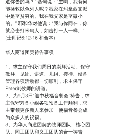
遣你去的吗？” 基甸说：“主啊，我有何
能拯救以色列人呢？我家在玛拿西支派
中是至贫穷的。我在我父家是至微小
的。” 耶和华对他说：“我与你同在，你
就必击打米甸人，如击打一人一样。” 
(士师记6:12-16 和合本)
华人商道团契祷告事项：
1、求主保守我们周日的崇拜活动。保守
敬拜、见证、讲道、儿组、接待、设备
管理各项活动都一切順利，求主保守
Peter刘牧师的讲道。
2、为9月3日“迎中秋福音餐会”祷告，求
主保守筹备小组各项预备工作顺利，求
主带领更多新人来参加，使福音餐会成
为众多人的祝福。
3、为华人商道团契的牧师团队、核心团
队、同工团队和义工团队的合一祷告；  