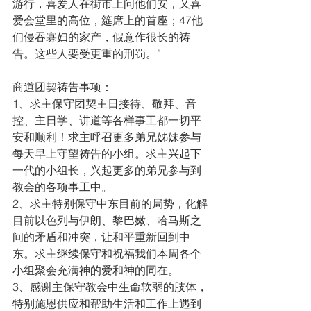
游行，喜爱人在街市上问他们安，又喜
爱会堂里的高位，筵席上的首座；47他
们侵吞寡妇的家产，假意作很长的祷
告。这些人要受更重的刑罚。”
商道团契祷告事项：
1、求主保守团契主日接待、敬拜、音
控、主日学、讲道等各样事工都一切平
安和顺利！求主呼召更多弟兄姊妹参与
每天早上守望祷告的小组。求主兴起下
一代的小组长，兴起更多的弟兄参与到
教会的各项事工中。
2、求主特别保守中东目前的局势，化解
目前以色列与伊朗、黎巴嫩、哈马斯之
间的矛盾和冲突，让和平重新回到中
东。求主继续保守和祝福我们本周各个
小组聚会充满神的爱和神的同在。
3、感谢主保守教会中生命软弱的肢体，
特别施恩供应和帮助生活和工作上遇到