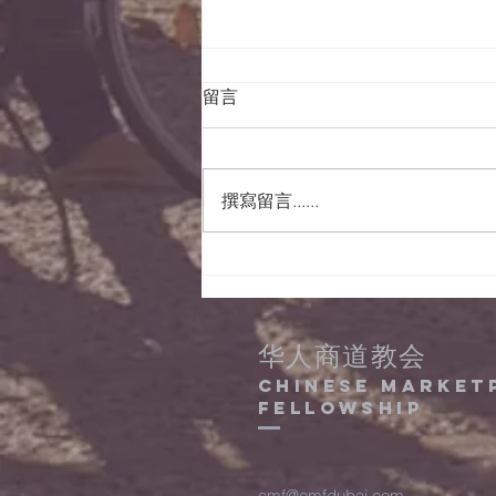
留言
撰寫留言......
15/08/2022晨祷会经
文及事项
华人商道教会
Chinese Market
Fellowship
cmf@cmfdubai.com