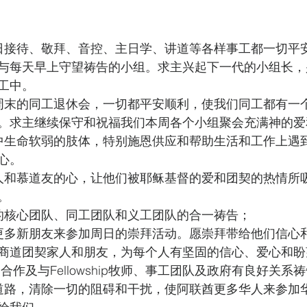
日接待、敬拜、音控、主日学、讲道等各样事工都一切平
与每天早上守望祷告的小组。求主兴起下一代的小组长，
工中。
周末的同工退休会，一切都平安顺利，使我们同工都有一
。求主继续保守和祝福我们本周各个小组聚会充满神的爱
中生命软弱的肢体，特别施恩供应和帮助生活和工作上遇
心。
人和慕道友的心，让他们被耶稣基督的爱和团契的热情所
。
的核心团队、同工团队和义工团队的合一祷告；
更多新朋友来参加周日的崇拜活动。愿崇拜带给他们信心
商道团契家人和朋友，为每个人有坚固的信心、爱心和盼
ip的合作及与Fellowship牧师、事工团队及政府有良好关系
道路，清除一切的阻碍和干扰，使阿联酋更多华人来参加