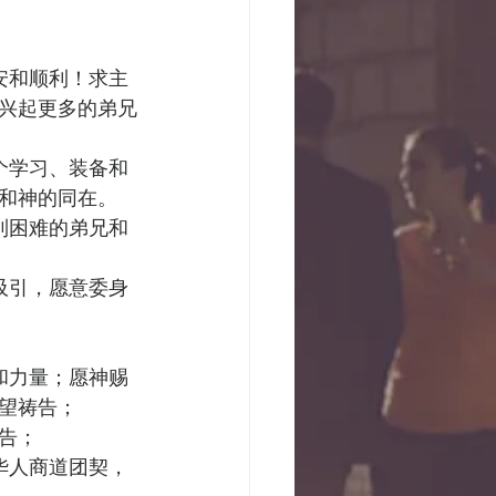
安和顺利！求主
兴起更多的弟兄
个学习、装备和
和神的同在。
到困难的弟兄和
吸引，愿意委身
和力量；愿神赐
望祷告；
祷告；
华人商道团契，