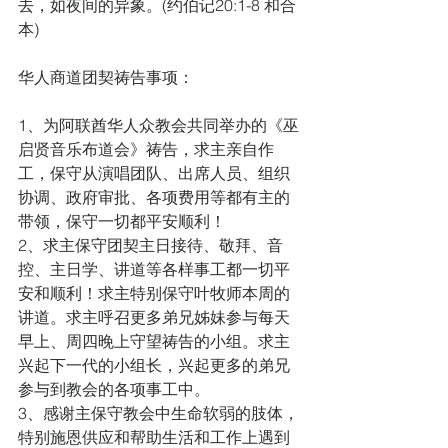
去，如夜间的异象。(约伯记20:1-8 和合
本)
华人商道团契祷告事项：
1、为阿联酋华人众教会共同举办的《巫
启贤音乐布道会》祷告，求主亲自作
工，保守从演唱团队、出席人员、组织
协调、政府审批、各项费用等都有主的
带领，保守一切都平安顺利！
2、求主保守团契主日接待、敬拜、音
控、主日学、讲道等各样事工都一切平
安和顺利！求主特别保守叶牧师本周的
讲道。求主呼召更多弟兄姊妹参与每天
早上、周四晚上守望祷告的小组。求主
兴起下一代的小组长，兴起更多的弟兄
参与到教会的各项事工中。
3、感谢主保守教会中生命软弱的肢体，
特别施恩供应和帮助生活和工作上遇到