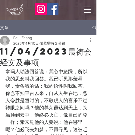
文章
Paul Zhang
2023年4月10日
讀畢需時 2 分鐘
11/04/2023晨祷会
经文及事项
拿玛人琐法回答说：我心中急躁，所以
我的思念叫我回答。我已听见那羞辱
我，责备我的话；我的悟性叫我回答。
你岂不知亘古以来，自从人生在地，恶
人夸胜是暂时的，不敬虔人的喜乐不过
转眼之间吗？他的尊荣虽达到天上，头
虽顶到云中，他终必灭亡，像自己的粪
一样；素来见他的人要说：他在哪里
呢？他必飞去如梦，不再寻见，速被赶