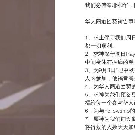
我们必侍奉耶和华，因为
华人商道团契祷告事
1、求主保守我们周
都一切順利。
2、求神保守周日R
中间身体有疾病的弟
3、为9月3日“迎
人来参加，使福音餐
4、为华人商道团契
5、求神为我们预备
福给每一个参与华人
6、为与Fellowsh
7、愿神为我们铺设
将得救的人数天天加