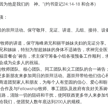
他是我们的　神。”(约书亚记24:14-18 和合本)
项：
日的崇拜活动。保守敬拜、见证、讲道、儿组、接待、设
ay牧师的讲道，保守海峰弟兄和丽平姊妹夫妇的见证分享
兄和姊妹，特别为智超姊妹的身体不适祷告，求神完全医
中秋福音餐会”祷告，求主保守筹备小组各项预备工作顺利，
会成为众多人的祝福。
的牧师团队、核心团队、同工团队和义工团队的合一祷告；
更多新朋友来参加周日的崇拜活动。愿崇拜带给他们信心
商道团契家人和朋友，为每个人有坚固的信心、爱心和盼
ip的合作及与Fellowship牧师、事工团队及政府有良好关系
道路，清除一切的阻碍和干扰，使阿联酋更多华人来参加
给我们，使团契人数年底达到200人的规模。