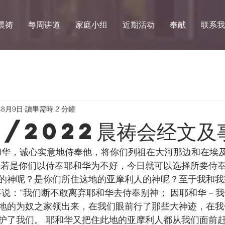
晨祷
每周讲道
家庭小组
近期活动
奉献
联系我
年8月9日
讀畢需時 2 分鐘
8/2022晨祷会经文及
和华，诚心实意地侍奉他，将你们列祖在大河那边和在埃
 若是你们以侍奉耶和华为不好，今日就可以选择所要侍
的神呢？是你们所住这地的亚摩利人的神呢？至于我和我
答说：“我们断不敢离弃耶和华去侍奉别神； 因耶和华－
地的为奴之家领出来，在我们眼前行了那些大神迹，在我
护了我们。 耶和华又把住此地的亚摩利人都从我们面前