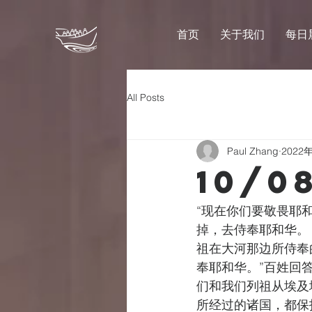
首页
关于我们
每日
All Posts
Paul Zhang
2022
10/0
“现在你们要敬畏耶
掉，去侍奉耶和华。
祖在大河那边所侍奉
奉耶和华。”百姓回
们和我们列祖从埃及
所经过的诸国，都保