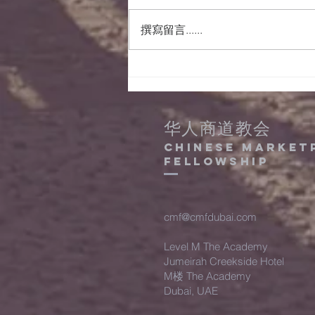
撰寫留言......
15/08/2022晨祷会经
文及事项
华人商道教会
Chinese Market
Fellowship
cmf@cmfdubai.com
Level M The Academy
Jumeirah Creekside Hotel
M楼 The Academy
Dubai, UAE