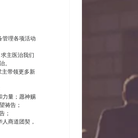
备管理各项活动
。求主医治我们
治。
求主带领更多新
  
和力量；愿神赐
望祷告； 
祷告；
华人商道团契，