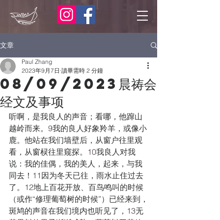
文章
Paul Zhang
2023年9月7日
讀畢需時 2 分鐘
08/09/2023晨祷会
经文及事项
听啊，是我良人的声音；看哪，他蹿山
越岭而来。
9
我的良人好象羚羊，或像小
鹿。他站在我们墙壁后，从窗户往里观
看，从窗棂往里窥探。
10
我良人对我
说：我的佳偶，我的美人，起来，与我
同去！
11
因为冬天已往，雨水止住过去
了。
12
地上百花开放、百鸟鸣叫的时候
（或作“修理葡萄树的时候”）已经来到，
斑鸠的声音在我们境内也听见了，
13
无