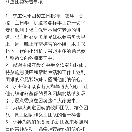
商道团契祷告事项：
1、求主保守团契主日接待、敬拜、音
控、主日学、讲道等各样事工都一切平
安和顺利！求主保守本周何老师的讲
道。求主呼召更多弟兄姊妹参与每天早
上、周一晚上守望祷告的小组。求主兴
起下一代的小组长，兴起更多的弟兄参
与到教会的各项事工中。
2、感谢主保守教会中生命软弱的肢体，
特别施恩供应和帮助生活和工作上遇到
困难的弟兄和姊妹，坚固他们的信心。
3、求主保守众多新人和慕道友的心，让
他们被耶稣基督的爱和团契的热情所吸
引，愿意委身在团契这个大家庭中。
4、为华人商道团契的牧师团队、核心团
队、同工团队和义工团队的合一祷告；  
5、求神为我们预备更多新朋友来参加周
日的崇拜活动。愿崇拜带给他们信心和