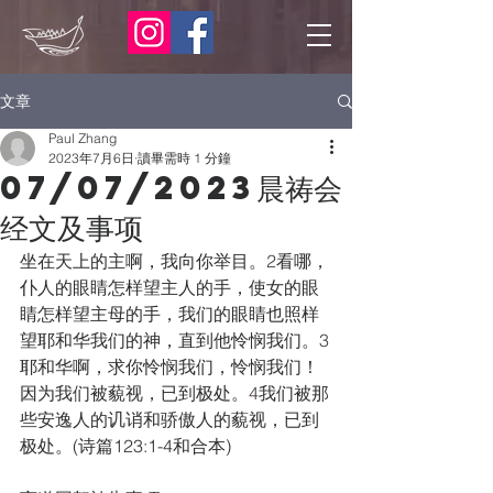
文章
Paul Zhang
2023年7月6日
讀畢需時 1 分鐘
07/07/2023晨祷会
经文及事项
坐在天上的主啊，我向你举目。
2
看哪，
仆人的眼睛怎样望主人的手，使女的眼
睛怎样望主母的手，我们的眼睛也照样
望耶和华我们的神，直到他怜悯我们。
3
耶和华啊，求你怜悯我们，怜悯我们！
因为我们被藐视，已到极处。
4
我们被那
些安逸人的讥诮和骄傲人的藐视，已到
极处。(诗篇123:1-4和合本)