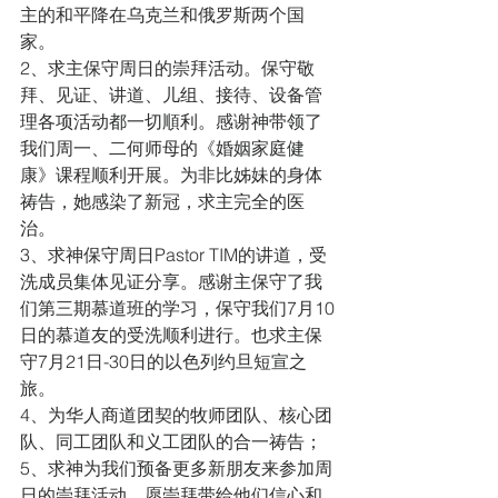
主的和平降在乌克兰和俄罗斯两个国
家。
2、求主保守周日的崇拜活动。保守敬
拜、见证、讲道、儿组、接待、设备管
理各项活动都一切順利。感谢神带领了
我们周一、二何师母的《婚姻家庭健
康》课程顺利开展。为非比姊妹的身体
祷告，她感染了新冠，求主完全的医
治。
3、求神保守周日Pastor TIM的讲道，受
洗成员集体见证分享。感谢主保守了我
们第三期慕道班的学习，保守我们7月10
日的慕道友的受洗顺利进行。也求主保
守7月21日-30日的以色列约旦短宣之
旅。
4、为华人商道团契的牧师团队、核心团
队、同工团队和义工团队的合一祷告；  
5、求神为我们预备更多新朋友来参加周
日的崇拜活动。愿崇拜带给他们信心和