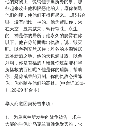
他的财物上，悦纳他手里所办的事。那
些起来攻击他和恨恶他的人，愿你刺透
他们的腰，使他们不得再起来。...耶书仑
哪，没有能比　神的。他为帮助你，乘
在天空，显其威荣，驾行穹苍。永生
的　神是你的居所；他永久的膀臂在你
以下。他在你前面撵出仇敌，说：毁灭
吧。以色列安然居住；雅各的本源独居
五谷新酒之地。他的天也滴甘露。以色
列啊，你是有福的！谁像你这蒙耶和华
所拯救的百姓呢？他是你的盾牌，帮助
你，是你威荣的刀剑。你的仇敌必投降
你；你必踏在他们的高处。(申命记33:8-
11,26-29 和合本)
华人商道团契祷告事项：
1、 为乌克兰所发生的战争祷告，求主
大能的手保护乌克兰百姓免受灾难，求