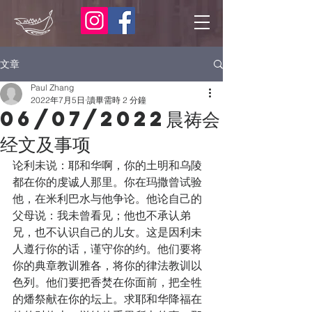
文章
Paul Zhang
2022年7月5日
讀畢需時 2 分鐘
06/07/2022晨祷会
经文及事项
论利未说：耶和华啊，你的土明和乌陵
都在你的虔诚人那里。你在玛撒曾试验
他，在米利巴水与他争论。他论自己的
父母说：我未曾看见；他也不承认弟
兄，也不认识自己的儿女。这是因利未
人遵行你的话，谨守你的约。他们要将
你的典章教训雅各，将你的律法教训以
色列。他们要把香焚在你面前，把全牲
的燔祭献在你的坛上。求耶和华降福在