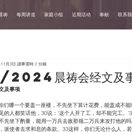
晨祷
每周讲道
家庭小组
近期活动
奉献
联系我
年11月3日
讀畢需時 2 分鐘
1/2024晨祷会经文及
会经文及事项
和合本) 你们哪一个要盖一座楼，不先坐下算计花费，能盖成不
见的人都笑话他，30说：‘这个人开了工，却不能完工。’
不先坐下酌量，能用一万兵去敌那领二万兵来攻打他的吗
，派使者去求和息的条款。33这样，你们无论什么人，