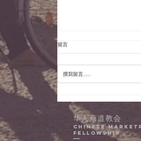
留言
撰寫留言......
15/08/2022晨祷会经
文及事项
华人商道教会
Chinese Market
Fellowship