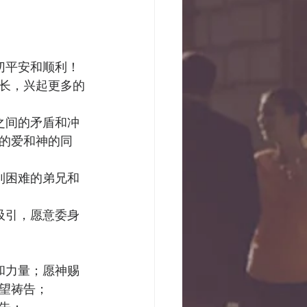
切平安和顺利！
长，兴起更多的
之间的矛盾和冲
的爱和神的同
到困难的弟兄和
吸引，愿意委身
和力量；愿神赐
望祷告；