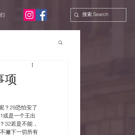
们
事项
能呢？29恐怕安了
31或是一个王出
？32若是不能，
若不撇下一切所有