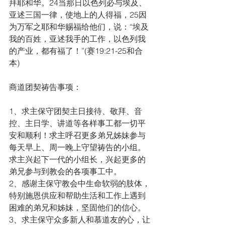
拜耶和华。24当那日以色列必与埃及、
亚述三国一律，使地上的人得福，25因
为万军之耶和华赐福给他们，说：“埃及
我的百姓，亚述我手的工作，以色列我
的产业，都有福了！”(赛19:21-25和合
本)
商道团契祷告事项：
1、求主保守团契主日接待、敬拜、音
控、主日学、讲道等各样事工都一切平
安和顺利！求主呼召更多弟兄姊妹参与
每天早上、周一晚上守望祷告的小组。
求主兴起下一代的小组长，兴起更多的
弟兄参与到教会的各项事工中。
2、感谢主保守教会中生命软弱的肢体，
特别施恩供应和帮助生活和工作上遇到
困难的弟兄和姊妹，坚固他们的信心。
3、求主保守众多新人和慕道友的心，让