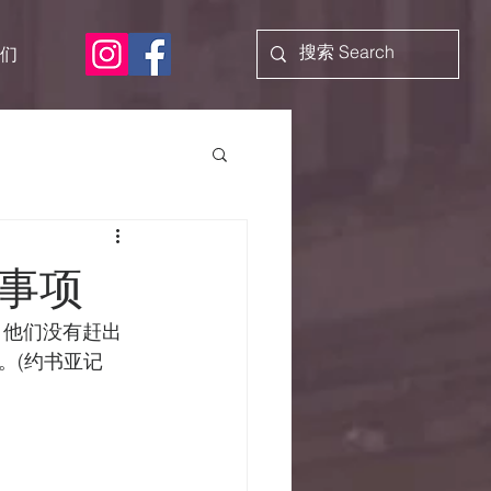
们
事项
 他们没有赶出
。(约书亚记