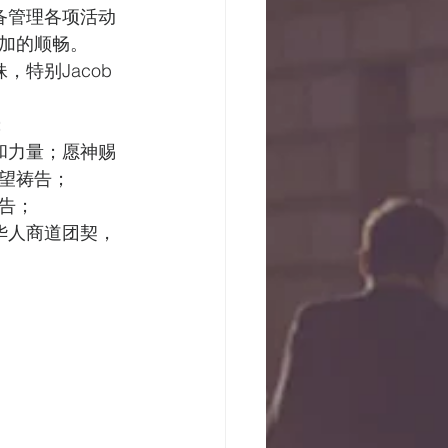
备管理各项活动
加的顺畅。
特别Jacob
  
和力量；愿神赐
望祷告； 
祷告；
华人商道团契，