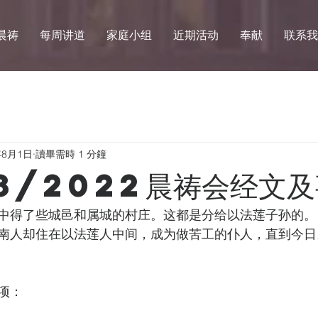
晨祷
每周讲道
家庭小组
近期活动
奉献
联系我
年8月1日
讀畢需時 1 分鐘
8/2022晨祷会经文及
中得了些城邑和属城的村庄。这都是分给以法莲子孙的。
南人却住在以法莲人中间，成为做苦工的仆人，直到今日
项：