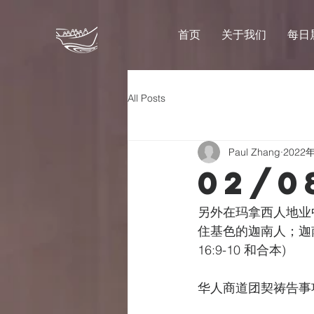
首页
关于我们
每日
All Posts
Paul Zhang
2022
02/0
另外在玛拿西人地业
住基色的迦南人；迦
16:9-10 和合本)
华人商道团契祷告事