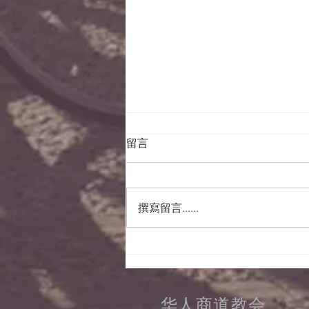
留言
撰寫留言......
15/08/2022晨祷会经
文及事项
华人商道教会